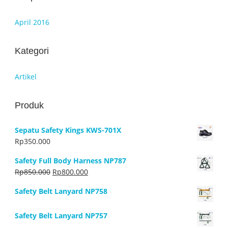
April 2016
Kategori
Artikel
Produk
Sepatu Safety Kings KWS-701X
Rp
350.000
Safety Full Body Harness NP787
Harga
Harga
Rp
850.000
Rp
800.000
aslinya
saat
Safety Belt Lanyard NP758
adalah:
ini
Rp850.000.
adalah:
Safety Belt Lanyard NP757
Rp800.000.