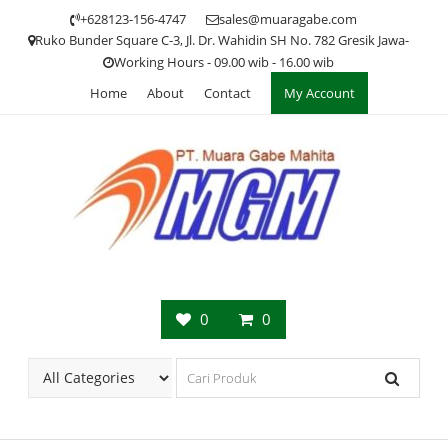
Skip
+628123-156-4747
sales@muaragabe.com
to
Ruko Bunder Square C-3, Jl. Dr. Wahidin SH No. 782 Gresik Jawa-
content
Working Hours - 09.00 wib - 16.00 wib
Home
About
Contact
My Account
0
0