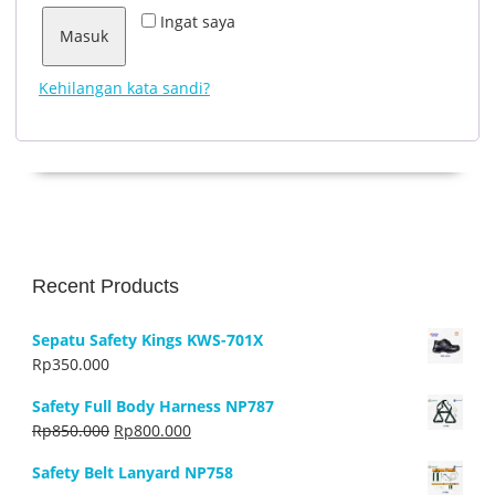
Ingat saya
Masuk
Kehilangan kata sandi?
Recent Products
Sepatu Safety Kings KWS-701X
Rp
350.000
Safety Full Body Harness NP787
Harga
Harga
Rp
850.000
Rp
800.000
aslinya
saat
Safety Belt Lanyard NP758
adalah:
ini