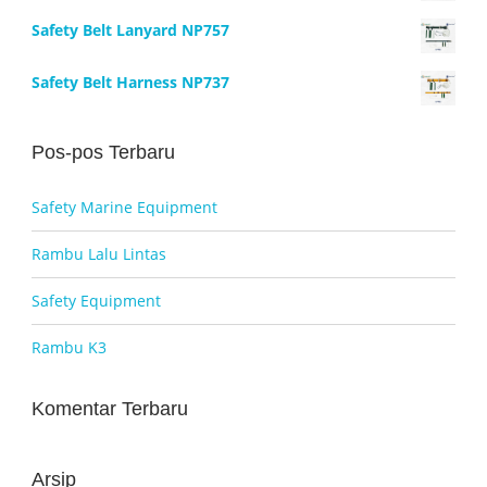
Rp850.000.
adalah:
Safety Belt Lanyard NP757
Rp800.000.
Safety Belt Harness NP737
Pos-pos Terbaru
Safety Marine Equipment
Rambu Lalu Lintas
Safety Equipment
Rambu K3
Komentar Terbaru
Arsip