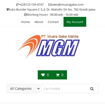
Skip
+628123-156-4747
sales@muaragabe.com
to
Ruko Bunder Square C-3, Jl. Dr. Wahidin SH No. 782 Gresik Jawa-
content
Working Hours - 09.00 wib - 16.00 wib
Home
About
Contact
My Account
0
0