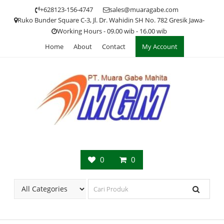
Skip
+628123-156-4747
sales@muaragabe.com
to
Ruko Bunder Square C-3, Jl. Dr. Wahidin SH No. 782 Gresik Jawa-
content
Working Hours - 09.00 wib - 16.00 wib
Home
About
Contact
My Account
0
0