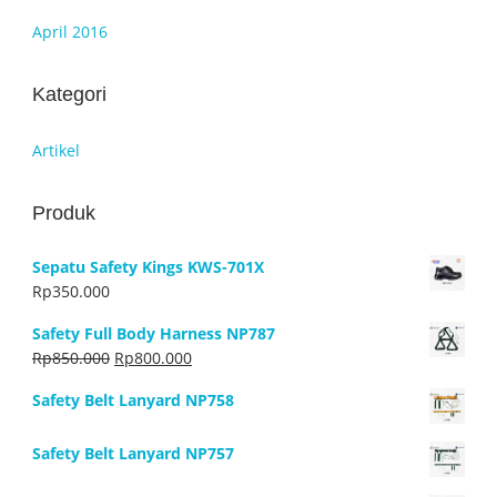
April 2016
Kategori
Artikel
Produk
Sepatu Safety Kings KWS-701X
Rp
350.000
Safety Full Body Harness NP787
Harga
Harga
Rp
850.000
Rp
800.000
aslinya
saat
Safety Belt Lanyard NP758
adalah:
ini
Rp850.000.
adalah:
Safety Belt Lanyard NP757
Rp800.000.