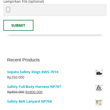
Lampirkan File (optional)
Recent Products
Sepatu Safety Kings KWS-701X
Rp
350.000
Safety Full Body Harness NP787
Harga
Harga
Rp
850.000
Rp
800.000
aslinya
saat
Safety Belt Lanyard NP758
adalah:
ini
Rp850.000.
adalah: