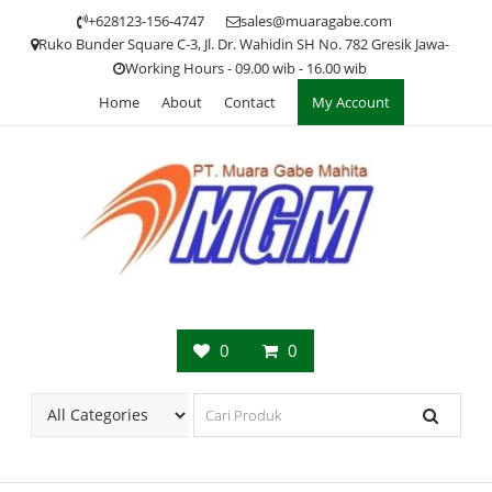
Skip
+628123-156-4747
sales@muaragabe.com
to
Ruko Bunder Square C-3, Jl. Dr. Wahidin SH No. 782 Gresik Jawa-
content
Working Hours - 09.00 wib - 16.00 wib
Home
About
Contact
My Account
0
0