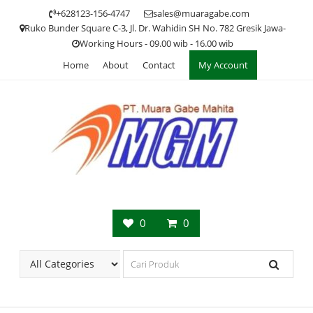
Skip
+628123-156-4747
sales@muaragabe.com
to
Ruko Bunder Square C-3, Jl. Dr. Wahidin SH No. 782 Gresik Jawa-
content
Working Hours - 09.00 wib - 16.00 wib
Home
About
Contact
My Account
0
0