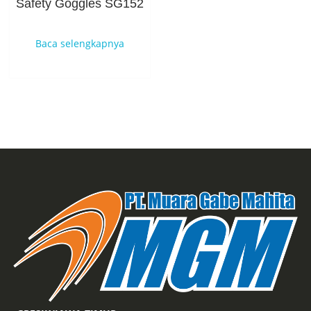
Safety Goggles SG152
Baca selengkapnya