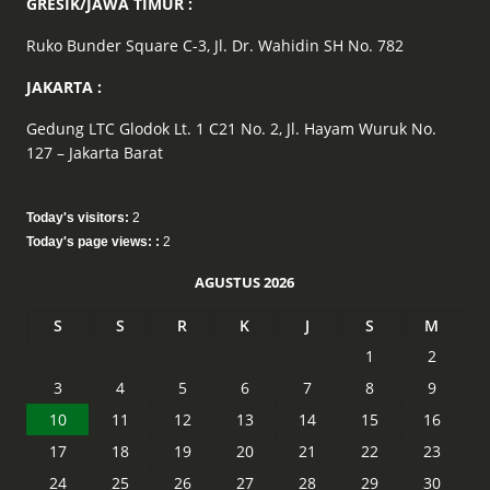
GRESIK/JAWA TIMUR :
Ruko Bunder Square C-3, Jl. Dr. Wahidin SH No. 782
JAKARTA :
Gedung LTC Glodok Lt. 1 C21 No. 2, Jl. Hayam Wuruk No.
127 – Jakarta Barat
Today's visitors:
2
Today's page views: :
2
AGUSTUS 2026
S
S
R
K
J
S
M
1
2
3
4
5
6
7
8
9
10
11
12
13
14
15
16
17
18
19
20
21
22
23
24
25
26
27
28
29
30