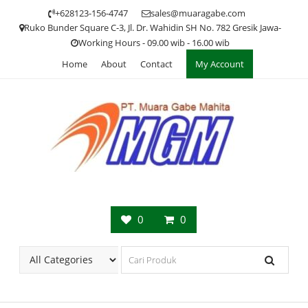
Skip
+628123-156-4747
sales@muaragabe.com
to
Ruko Bunder Square C-3, Jl. Dr. Wahidin SH No. 782 Gresik Jawa-
content
Working Hours - 09.00 wib - 16.00 wib
Home
About
Contact
My Account
0
0