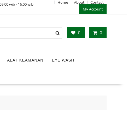
Home
About
Contact
9.00 wib - 16.00 wib
My Account
0
0
ALAT KEAMANAN
EYE WASH