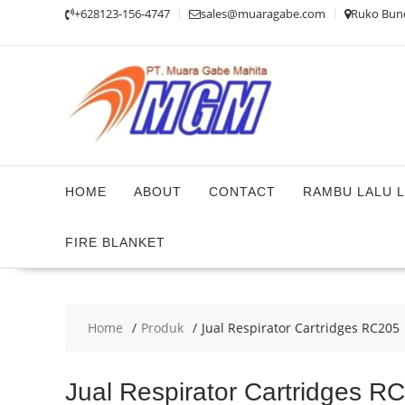
Skip
+628123-156-4747
sales@muaragabe.com
Ruko Bunde
to
content
HOME
ABOUT
CONTACT
RAMBU LALU L
FIRE BLANKET
Home
Produk
Jual Respirator Cartridges RC205
Jual Respirator Cartridges R