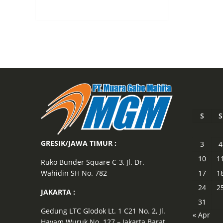
S
S
GRESIK/JAWA TIMUR :
3
4
10
1
Ruko Bunder Square C-3, Jl. Dr.
Wahidin SH No. 782
17
1
24
2
JAKARTA :
31
Gedung LTC Glodok Lt. 1 C21 No. 2, Jl.
« Apr
Hayam Wuruk No. 127 – Jakarta Barat