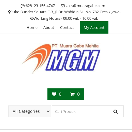
Skip
+628123-156-4747
sales@muaragabe.com
to
Ruko Bunder Square C-3, Jl. Dr. Wahidin SH No. 782 Gresik Jawa-
content
Working Hours - 09.00 wib - 16.00 wib
Home
About
Contact
My Account
0
0