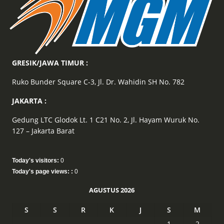
GRESIK/JAWA TIMUR :
Ruko Bunder Square C-3, Jl. Dr. Wahidin SH No. 782
JAKARTA :
Gedung LTC Glodok Lt. 1 C21 No. 2, Jl. Hayam Wuruk No.
127 – Jakarta Barat
Today's visitors:
0
Today's page views: :
0
AGUSTUS 2026
S
S
R
K
J
S
M
1
2