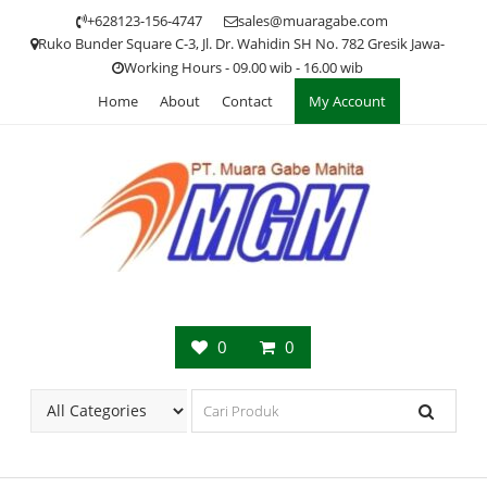
Skip
+628123-156-4747
sales@muaragabe.com
to
Ruko Bunder Square C-3, Jl. Dr. Wahidin SH No. 782 Gresik Jawa-
content
Working Hours - 09.00 wib - 16.00 wib
Home
About
Contact
My Account
0
0