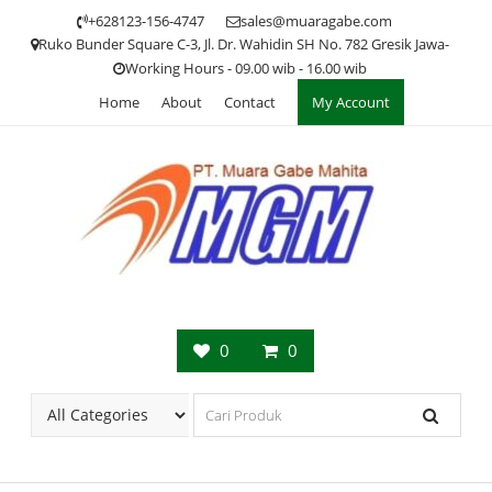
Skip
+628123-156-4747
sales@muaragabe.com
to
Ruko Bunder Square C-3, Jl. Dr. Wahidin SH No. 782 Gresik Jawa-
content
Working Hours - 09.00 wib - 16.00 wib
Home
About
Contact
My Account
0
0