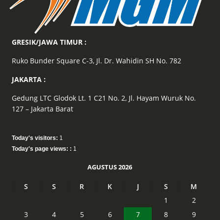
GRESIK/JAWA TIMUR :
Ruko Bunder Square C-3, Jl. Dr. Wahidin SH No. 782
JAKARTA :
Gedung LTC Glodok Lt. 1 C21 No. 2, Jl. Hayam Wuruk No.
127 – Jakarta Barat
Today's visitors:
1
Today's page views: :
1
AGUSTUS 2026
S
S
R
K
J
S
M
1
2
3
4
5
6
7
8
9