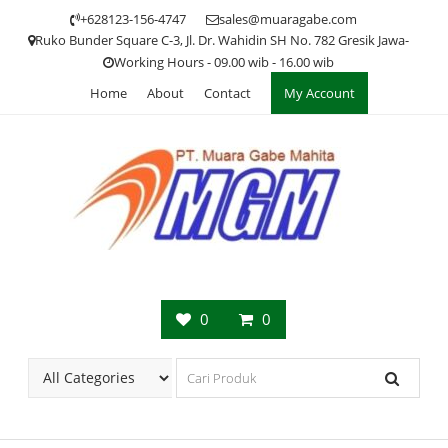
Skip
+628123-156-4747
sales@muaragabe.com
to
Ruko Bunder Square C-3, Jl. Dr. Wahidin SH No. 782 Gresik Jawa-
content
Working Hours - 09.00 wib - 16.00 wib
Home
About
Contact
My Account
0
0