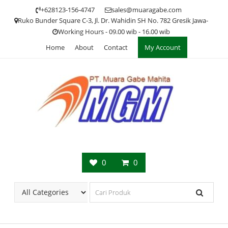
Skip
+628123-156-4747
sales@muaragabe.com
to
Ruko Bunder Square C-3, Jl. Dr. Wahidin SH No. 782 Gresik Jawa-
content
Working Hours - 09.00 wib - 16.00 wib
Home
About
Contact
My Account
0
0